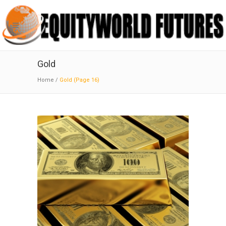
Gold
Home
/
Gold
(Page 16)