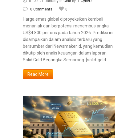
01:33 21 January
in
Gold
by
IT Cyber2
0 Comments
0
Harga emas global diproyeksikan kembali
menanjak dan berpotensi menembus angka
US$4.800 per ons pada tahun 2026. Prediksi ini
disampaikan dalam analisis terbaru yang
bersumber dari Newsmaker.id, yang kemudian
dikutip oleh analis keuangan dalam laporan
Solid Gold Berjangka Semarang. [solid-gold...
Read More