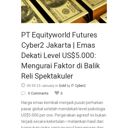
PT Equityworld Futures
Cyber2 Jakarta | Emas
Dekati Level US$5.000:
Mengurai Faktor di Balik
Reli Spektakuler
00:59 23 January
in
Gold
by
IT Cyber2
0 Comments
0
Harga emas kembali menjadi pusat perhatian
pasar global setelah mendekati level psikologis
US$5.000 per ons. Pergerakan agresif ini bukan
terjadi secara kebetulan—melainkan hasil dari
tumpukan risiko yang muncul bersamaan dari