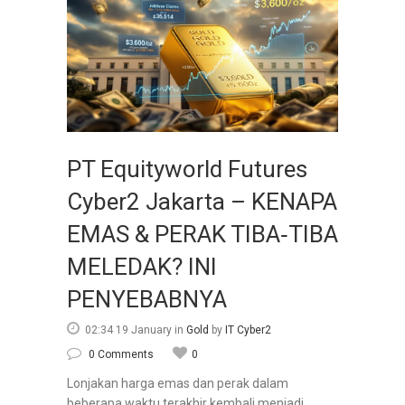
PT Equityworld Futures
Cyber2 Jakarta – KENAPA
EMAS & PERAK TIBA‑TIBA
MELEDAK? INI
PENYEBABNYA
02:34 19 January
in
Gold
by
IT Cyber2
0 Comments
0
Lonjakan harga emas dan perak dalam
beberapa waktu terakhir kembali menjadi