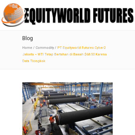
Blog
Home
/
Commodity
/
PT Equityworld Futures Cyber2
Jakarta – WTI Tetap Bertahan di Bawah $68.50 Karena
Data Tiongkok