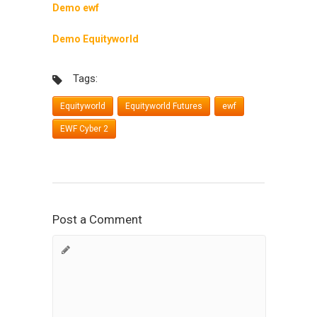
Demo ewf
Demo Equityworld
Tags:
Equityworld
Equityworld Futures
ewf
EWF Cyber 2
Post a Comment