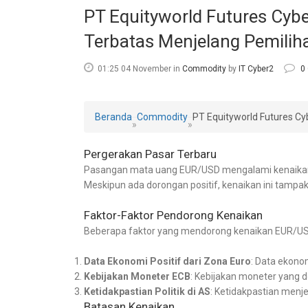
PT Equityworld Futures Cy
Terbatas Menjelang Pemilih
01:25 04 November
in
Commodity
by
IT Cyber2
0
Beranda
Commodity
PT Equityworld Futures C
»
»
Pergerakan Pasar Terbaru
Pasangan mata uang EUR/USD mengalami kenaikan men
Meskipun ada dorongan positif, kenaikan ini tampa
Faktor-Faktor Pendorong Kenaikan
Beberapa faktor yang mendorong kenaikan EUR/USD
Data Ekonomi Positif dari Zona Euro
: Data ekono
Kebijakan Moneter ECB
: Kebijakan moneter yang d
Ketidakpastian Politik di AS
: Ketidakpastian menj
Batasan Kenaikan