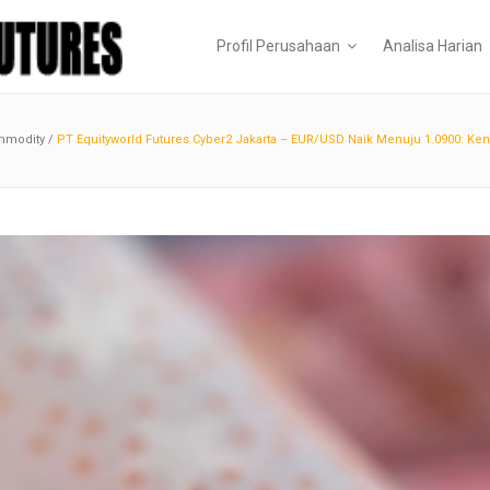
Profil Perusahaan
Analisa Harian
mmodity
/
PT Equityworld Futures Cyber2 Jakarta – EUR/USD Naik Menuju 1.0900: K