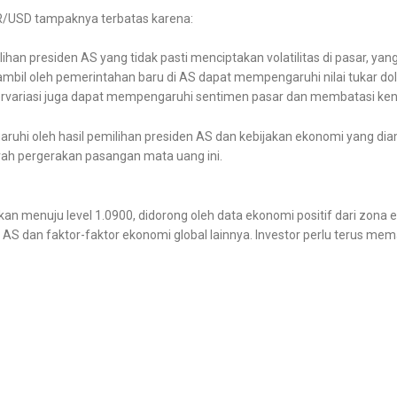
UR/USD tampaknya terbatas karena:
ilihan presiden AS yang tidak pasti menciptakan volatilitas di pasar, ya
ambil oleh pemerintahan baru di AS dapat mempengaruhi nilai tukar dol
bervariasi juga dapat mempengaruhi sentimen pasar dan membatasi ke
uhi oleh hasil pemilihan presiden AS dan kebijakan ekonomi yang diam
h pergerakan pasangan mata uang ini.
menuju level 1.0900, didorong oleh data ekonomi positif dari zona 
 di AS dan faktor-faktor ekonomi global lainnya. Investor perlu terus 