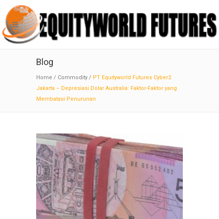
Blog
Home
/
Commodity
/
PT Equityworld Futures Cyber2
Jakarta – Depresiasi Dolar Australia: Faktor-Faktor yang
Membatasi Penurunan