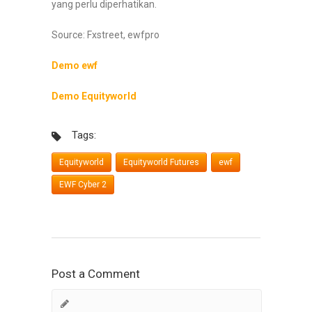
yang perlu diperhatikan.
Source: Fxstreet, ewfpro
Demo ewf
Demo Equityworld
Tags:
Equityworld
Equityworld Futures
ewf
EWF Cyber 2
Post a Comment