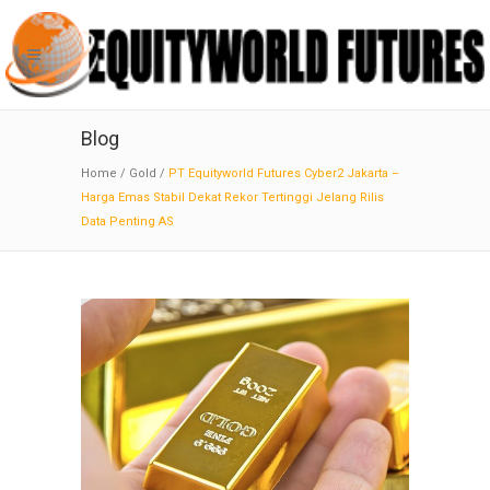
Blog
Home
/
Gold
/
PT Equityworld Futures Cyber2 Jakarta –
Harga Emas Stabil Dekat Rekor Tertinggi Jelang Rilis
Data Penting AS