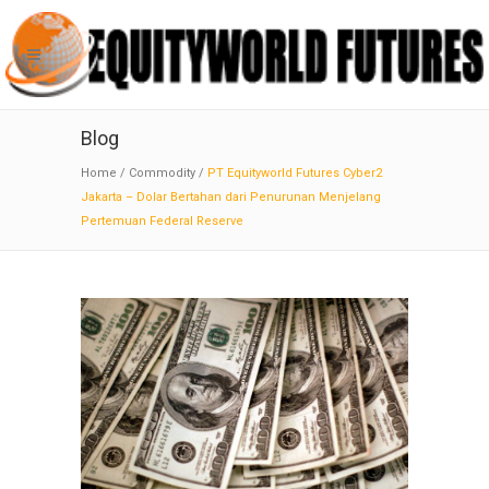
Blog
Home
/
Commodity
/
PT Equityworld Futures Cyber2
Jakarta – Dolar Bertahan dari Penurunan Menjelang
Pertemuan Federal Reserve