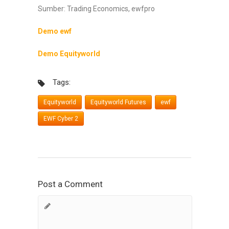
Sumber: Trading Economics, ewfpro
Demo ewf
Demo Equityworld
Tags:
Equityworld
Equityworld Futures
ewf
EWF Cyber 2
Post a Comment