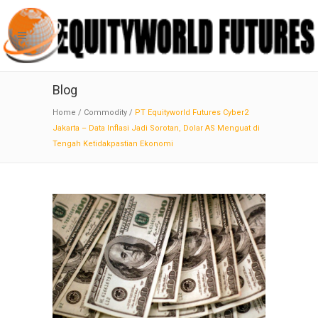
Blog
Home
/
Commodity
/
PT Equityworld Futures Cyber2
Jakarta – Data Inflasi Jadi Sorotan, Dolar AS Menguat di
Tengah Ketidakpastian Ekonomi