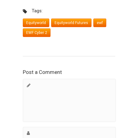
Tags:
Equityworld
Equityworld Futures
ewf
EWF Cyber 2
Post a Comment