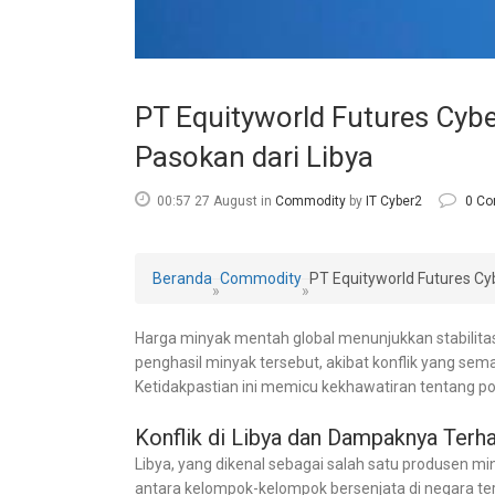
PT Equityworld Futures Cyb
Pasokan dari Libya
00:57 27 August
in
Commodity
by
IT Cyber2
0 C
Beranda
Commodity
PT Equityworld Futures Cy
»
»
Harga minyak mentah global menunjukkan stabilitas 
penghasil minyak tersebut, akibat konflik yang se
Ketidakpastian ini memicu kekhawatiran tentang p
Konflik di Libya dan Dampaknya Ter
Libya, yang dikenal sebagai salah satu produsen mi
antara kelompok-kelompok bersenjata di negara te