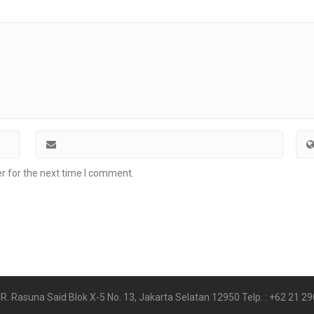
r for the next time I comment.
 HR. Rasuna Said Blok X-5 No. 13, Jakarta Selatan 12950 Telp. : +62 21 2