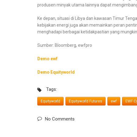
produsen minyak utama lainnya dapat mengimbangi 
Ke depan, situasi di Libya dan kawasan Timur Ten
kebijakan energi juga akan memainkan peran penti
menghadapi berbagai ketidakpastian yang mungkin 
Sumber: Bloomberg, ewfpro
Demo ewf
Demo Equityworld
Tags:
Equityworld
Equityworld Futures
ewf
EWF Cy
No Comments