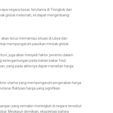
erapa negara besar, terutama di Tiongkok dan
yak global melemah, ini dapat mengimbangi
 akan terus memantau situasi di Libya dan
 untuk mempengaruhi pasokan minyak global.
karbon, juga akan menjadi faktor penentu dalam
i ketergantungan pada bahan bakar fosil,
unan, yang pada akhirnya dapat menekan harga
faktor utama yang mempengaruhi pergerakan harga
ensi fluktuasi harga yang signifikan.
egangan yang semakin meningkat di negara tersebut
obal. Meskipun demikian, ekspektasi bahwa