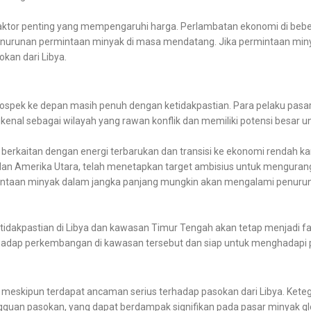
 faktor penting yang mempengaruhi harga. Perlambatan ekonomi di beb
enurunan permintaan minyak di masa mendatang. Jika permintaan min
kan dari Libya.
prospek ke depan masih penuh dengan ketidakpastian. Para pelaku pasar
kenal sebagai wilayah yang rawan konflik dan memiliki potensi besar
ang berkaitan dengan energi terbarukan dan transisi ke ekonomi rendah 
dan Amerika Utara, telah menetapkan target ambisius untuk mengurang
permintaan minyak dalam jangka panjang mungkin akan mengalami penur
idakpastian di Libya dan kawasan Timur Tengah akan tetap menjadi 
hadap perkembangan di kawasan tersebut dan siap untuk menghadapi pot
as meskipun terdapat ancaman serius terhadap pasokan dari Libya. Ket
guan pasokan, yang dapat berdampak signifikan pada pasar minyak gl