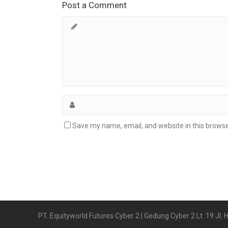
Post a Comment
Save my name, email, and website in this browse
PT. Equityworld Futures Cyber 2 | Gedung Cyber 2 Lt. 19 Jl.