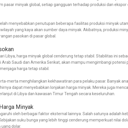
m pasar minyak global, setiap gangguan terhadap produksi dan ekspor
telah menyebabkan penutupan beberapa fasilitas produksi minyak utama 
wilayah yang kaya akan sumber daya minyak. Akibatnya, produksi min
angan pasokan di pasar global.
sokan
 Libya, harga minyak global cenderung tetap stabil. Stabilitas ini seb
ti Arab Saudi dan Amerika Serikat, akan mampu mengimbangi potensi pe
menjaga harga tetap stabil.
 serta-merta menghilangkan kekhawatiran para pelaku pasar. Banyak an
irnya dapat menyebabkan lonjakan harga minyak. Mereka juga mencatat
rlanjut di Libya dan kawasan Timur Tengah secara keseluruhan.
 Harga Minyak
garuhi oleh berbagai faktor eksternal lainnya. Salah satunya adalah ke
 Kebijakan suku bunga yang lebih tinggi cenderung memperkuat nilai do
uang dolar.