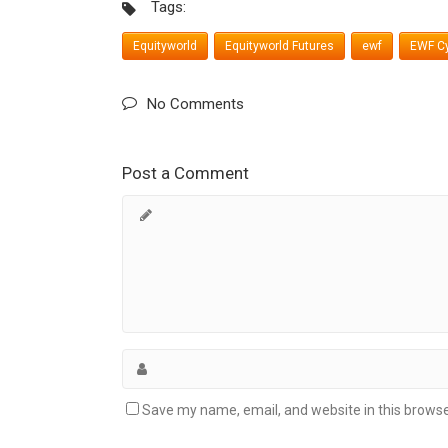
Tags:
Equityworld
Equityworld Futures
ewf
EWF Cy
No Comments
Post a Comment
Save my name, email, and website in this browse