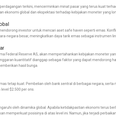
 perdagangan terkini, mencerminkan minat pasar yang terus kuat terhada
an ekonomi global dan ekspektasi terhadap kebijakan moneter yang lon
obal
mendorong investor untuk mencari aset safe haven seperti emas. Konfli
ara-negara besar, meningkatkan daya tarik emas sebagai instrumen lind
ar
tama Federal Reserve AS, akan mempertahankan kebijakan moneter yan
onggaran kuantitatif dianggap sebagai faktor yang dapat mendorong h
emberikan hasil bunga.
emas tetap kuat. Pembelian oleh bank sentral di berbagai negara, serta mi
level $2.500 per ons.
garuhi oleh dinamika global. Apabila ketidakpastian ekonomi terus ber
memperkuat posisinya di atas level ini. Namun, jika terjadi perbaikan