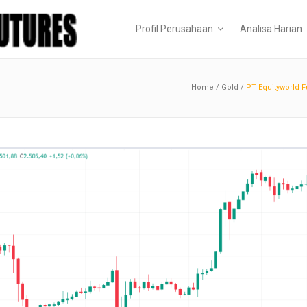
Profil Perusahaan
Analisa Harian
Home
/
Gold
/
PT Equityworld F