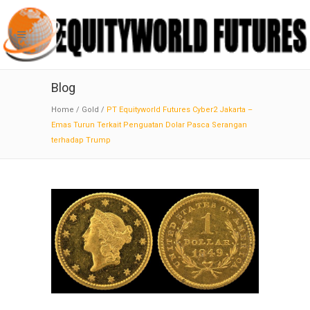
Blog
Home
/
Gold
/
PT Equityworld Futures Cyber2 Jakarta –
Emas Turun Terkait Penguatan Dolar Pasca Serangan
terhadap Trump