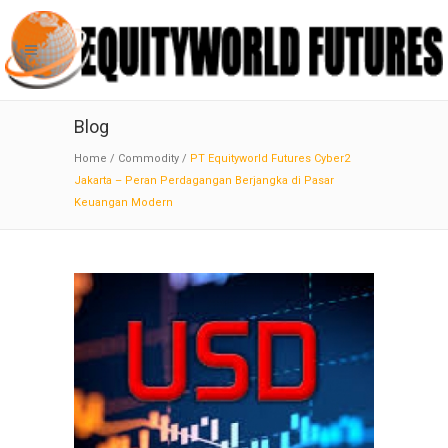
Blog
Home
/
Commodity
/
PT Equityworld Futures Cyber2
Jakarta – Peran Perdagangan Berjangka di Pasar
Keuangan Modern