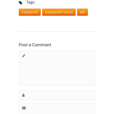
Tags:
Equityworld
Equityworld Futures
ewf
Post a Comment