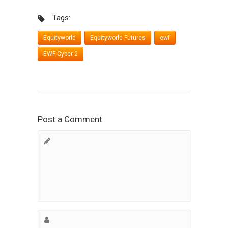
Tags:
Equityworld
Equityworld Futures
ewf
EWF Cyber 2
Post a Comment