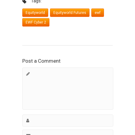
Tags:
Equityworld
Equityworld Futures
ewf
EWF Cyber 2
Post a Comment