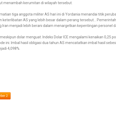
rut menambah kerumitan di wilayah tersebut.
tian tiga anggota militer AS hari ini di Yordania menandai titik peruba
keterlibatan AS yang lebih besar dalam perang tersebut… Pemerintaha
ng Iran menjadi lebih berani dalam menargetkan kepentingan personel d
 meskipun dolar menguat. Indeks Dolar ICE mengalami kenaikan 0,25 poi
ini. Imbal hasil obligasi dua tahun AS mencatatkan imbal hasil sebesa
njadi 4,098%.
ber 2