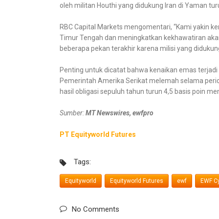
oleh militan Houthi yang didukung Iran di Yaman tu
RBC Capital Markets mengomentari, “Kami yakin kema
Timur Tengah dan meningkatkan kekhawatiran akan 
beberapa pekan terakhir karena milisi yang diduku
Penting untuk dicatat bahwa kenaikan emas terjadi
Pemerintah Amerika Serikat melemah selama periode 
hasil obligasi sepuluh tahun turun 4,5 basis poin me
Sumber:
MT Newswires, ewfpro
PT Equityworld Futures
Tags:
Equityworld
Equityworld Futures
ewf
EWF Cy
No Comments