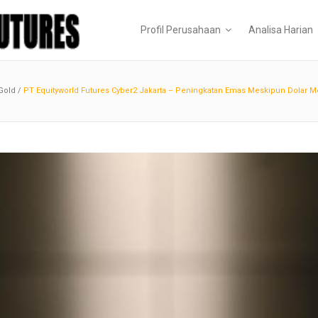
Profil Perusahaan
Analisa Harian
Gold
/
PT Equityworld Futures Cyber2 Jakarta – Peningkatan Emas Meskipun Dolar 