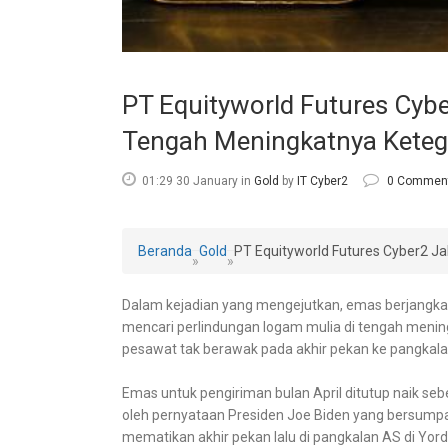
PT Equityworld Futures Cyb
Tengah Meningkatnya Keteg
01:29 30 January
in
Gold
by
IT Cyber2
0 Commen
Beranda
Gold
PT Equityworld Futures Cyber2 J
»
»
Dalam kejadian yang mengejutkan, emas berjangka nai
mencari perlindungan logam mulia di tengah menin
pesawat tak berawak pada akhir pekan ke pangkalan
Emas untuk pengiriman bulan April ditutup naik seb
oleh pernyataan Presiden Joe Biden yang bersum
mematikan akhir pekan lalu di pangkalan AS di Yor