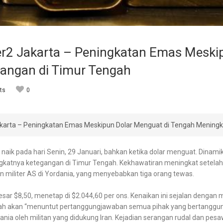
er2 Jakarta – Peningkatan Emas Meski
angan di Timur Tengah
ts
0
akarta – Peningkatan Emas Meskipun Dolar Menguat di Tengah Mening
k pada hari Senin, 29 Januari, bahkan ketika dolar menguat. Dinamika p
gkatnya ketegangan di Timur Tengah. Kekhawatiran meningkat setelah
 militer AS di Yordania, yang menyebabkan tiga orang tewas.
esar $8,50, menetap di $2.044,60 per ons. Kenaikan ini sejalan dengan
pah akan “menuntut pertanggungjawaban semua pihak yang bertanggun
dania oleh militan yang didukung Iran. Kejadian serangan rudal dan pe