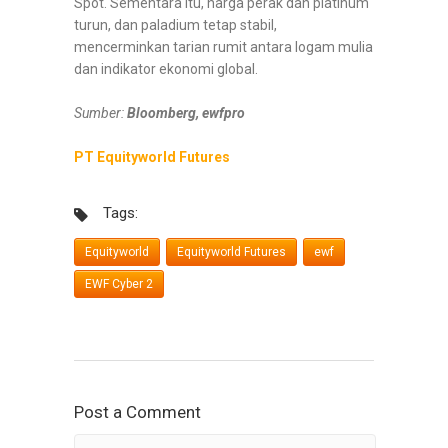
Spot. Sementara itu, harga perak dan platinum
turun, dan paladium tetap stabil,
mencerminkan tarian rumit antara logam mulia
dan indikator ekonomi global.
Sumber:
Bloomberg, ewfpro
PT Equityworld Futures
Tags:
Equityworld
Equityworld Futures
ewf
EWF Cyber 2
Post a Comment