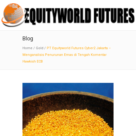
Blog
Home
/
Gold
/
PT Equityworld Futures Cyber2 Jakarta –
Menganalisis Penurunan Emas di Tengah Komentar
Hawkish ECB