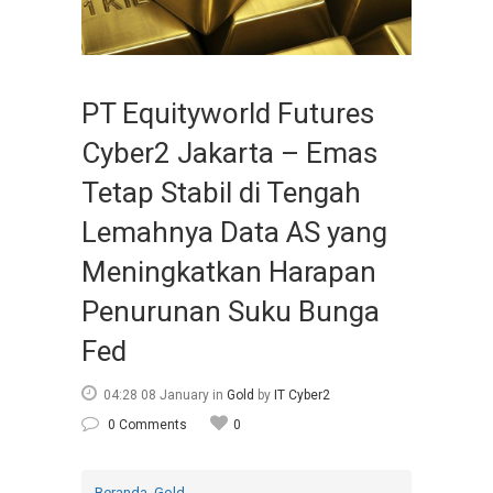
PT Equityworld Futures
Cyber2 Jakarta – Emas
Tetap Stabil di Tengah
Lemahnya Data AS yang
Meningkatkan Harapan
Penurunan Suku Bunga
Fed
04:28 08 January
in
Gold
by
IT Cyber2
0 Comments
0
Beranda
Gold