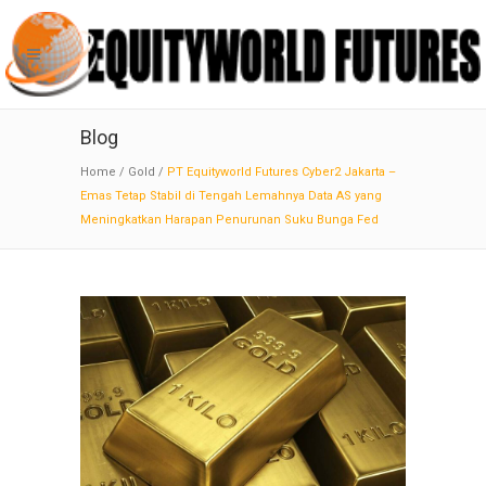
Blog
Home
/
Gold
/
PT Equityworld Futures Cyber2 Jakarta –
Emas Tetap Stabil di Tengah Lemahnya Data AS yang
Meningkatkan Harapan Penurunan Suku Bunga Fed