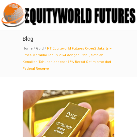
Blog
Home
/
Gold
/
PT Equityworld Futures Cyber2 Jakarta –
Emas Memulai Tahun 2024 dengan Stabil, Setelah
Kenaikan Tahunan sebesar 13% Berkat Optimisme dari
Federal Reserve