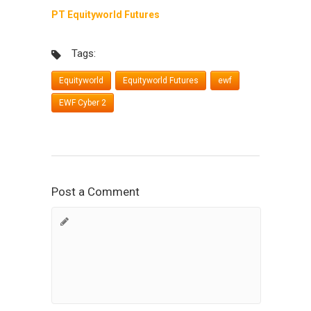
PT Equityworld Futures
Tags:
Equityworld
Equityworld Futures
ewf
EWF Cyber 2
Post a Comment