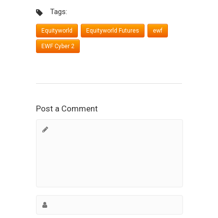
Tags:
Equityworld
Equityworld Futures
ewf
EWF Cyber 2
Post a Comment