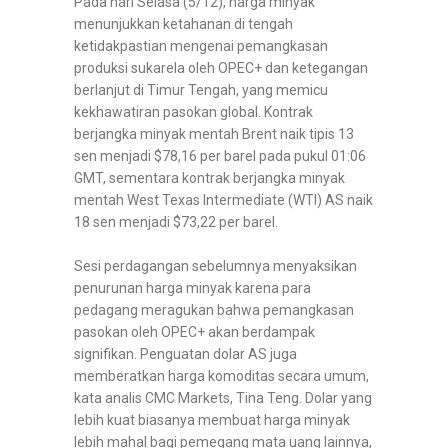
Pada hari Selasa (5/12), harga minyak
menunjukkan ketahanan di tengah
ketidakpastian mengenai pemangkasan
produksi sukarela oleh OPEC+ dan ketegangan
berlanjut di Timur Tengah, yang memicu
kekhawatiran pasokan global. Kontrak
berjangka minyak mentah Brent naik tipis 13
sen menjadi $78,16 per barel pada pukul 01:06
GMT, sementara kontrak berjangka minyak
mentah West Texas Intermediate (WTI) AS naik
18 sen menjadi $73,22 per barel.
Sesi perdagangan sebelumnya menyaksikan
penurunan harga minyak karena para
pedagang meragukan bahwa pemangkasan
pasokan oleh OPEC+ akan berdampak
signifikan. Penguatan dolar AS juga
memberatkan harga komoditas secara umum,
kata analis CMC Markets, Tina Teng. Dolar yang
lebih kuat biasanya membuat harga minyak
lebih mahal bagi pemegang mata uang lainnya,