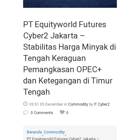
PT Equityworld Futures
Cyber2 Jakarta –
Stabilitas Harga Minyak di
Tengah Keraguan
Pemangkasan OPEC+
dan Ketegangan di Timur
Tengah
03:51 05 December
in
Commodity
by
IT Cyber2
0 Comments
0
Beranda
Commodity
»
»
PT Equityworld Futures Cyber2 Jakarta –