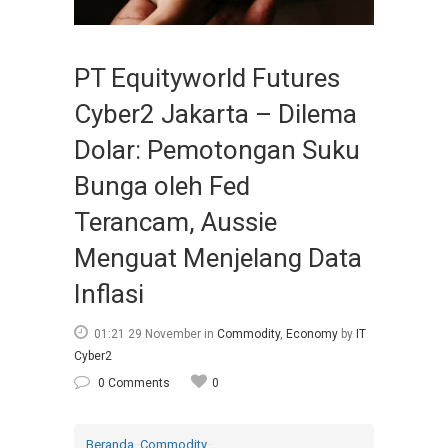
PT Equityworld Futures
Cyber2 Jakarta – Dilema
Dolar: Pemotongan Suku
Bunga oleh Fed
Terancam, Aussie
Menguat Menjelang Data
Inflasi
01:21 29 November
in
Commodity
,
Economy
by
IT
Cyber2
0 Comments
0
Beranda
Commodity