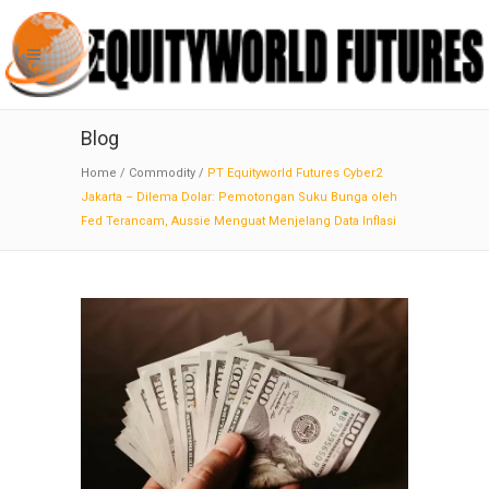
Blog
Home
/
Commodity
/
PT Equityworld Futures Cyber2
Jakarta – Dilema Dolar: Pemotongan Suku Bunga oleh
Fed Terancam, Aussie Menguat Menjelang Data Inflasi