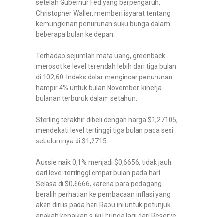
setelah Gubernur Fed yang berpengaruh,
Christopher Waller, memberi isyarat tentang
kemungkinan penurunan suku bunga dalam
beberapa bulan ke depan.
Terhadap sejumlah mata uang, greenback
merosot ke level terendah lebih dari tiga bulan
di 102,60. Indeks dolar mengincar penurunan
hampir 4% untuk bulan November, kinerja
bulanan terburuk dalam setahun.
Sterling terakhir dibeli dengan harga $1,27105,
mendekati level tertinggi tiga bulan pada sesi
sebelumnya di $1,2715.
Aussie naik 0,1% menjadi $0,6656, tidak jauh
dari level tertinggi empat bulan pada hari
Selasa di $0,6666, karena para pedagang
beralih perhatian ke pembacaan inflasi yang
akan dirilis pada hari Rabu ini untuk petunjuk
apakah kenaikan suku bunga lagi dari Reserve