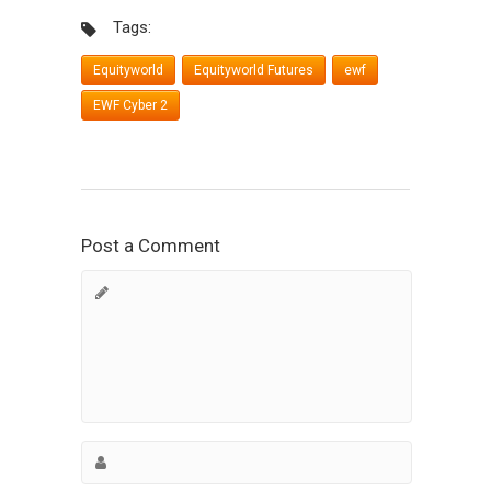
Tags:
Equityworld
Equityworld Futures
ewf
EWF Cyber 2
Post a Comment