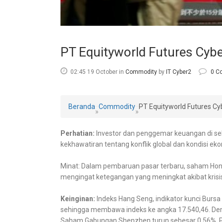
PT Equityworld Futures Cyb
02:45 19 October
in
Commodity
by
IT Cyber2
0 C
Beranda
Commodity
PT Equityworld Futures C
»
»
Perhatian:
Investor dan penggemar keuangan di sel
kekhawatiran tentang konflik global dan kondisi ek
Minat: Dalam pembaruan pasar terbaru, saham Hong
mengingat ketegangan yang meningkat akibat krisi
Keinginan:
Indeks Hang Seng, indikator kunci Burs
sehingga membawa indeks ke angka 17.540,46. De
Saham Gabungan Shenzhen turun sebesar 0,56%. Peru