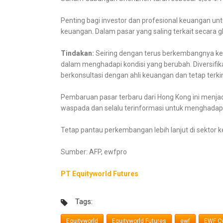
Penting bagi investor dan profesional keuangan un
keuangan. Dalam pasar yang saling terkait secara g
Tindakan:
Seiring dengan terus berkembangnya kekh
dalam menghadapi kondisi yang berubah. Diversifika
berkonsultasi dengan ahli keuangan dan tetap terki
Pembaruan pasar terbaru dari Hong Kong ini menjadi
waspada dan selalu terinformasi untuk menghadapi 
Tetap pantau perkembangan lebih lanjut di sektor
Sumber: AFP, ewfpro
PT Equityworld Futures
Tags:
Equityworld
Equityworld Futures
ewf
EWF Cy