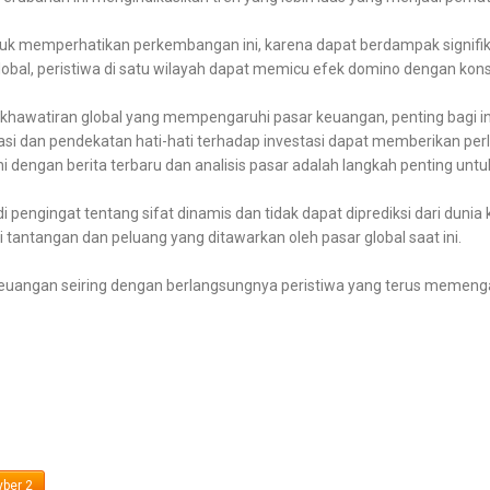
tuk memperhatikan perkembangan ini, karena dapat berdampak signifik
lobal, peristiwa di satu wilayah dapat memicu efek domino dengan kons
awatiran global yang mempengaruhi pasar keuangan, penting bagi inve
si dan pendekatan hati-hati terhadap investasi dapat memberikan perlin
ni dengan berita terbaru dan analisis pasar adalah langkah penting un
 pengingat tentang sifat dinamis dan tidak dapat diprediksi dari duni
tantangan dan peluang yang ditawarkan oleh pasar global saat ini.
 keuangan seiring dengan berlangsungnya peristiwa yang terus memenga
ber 2