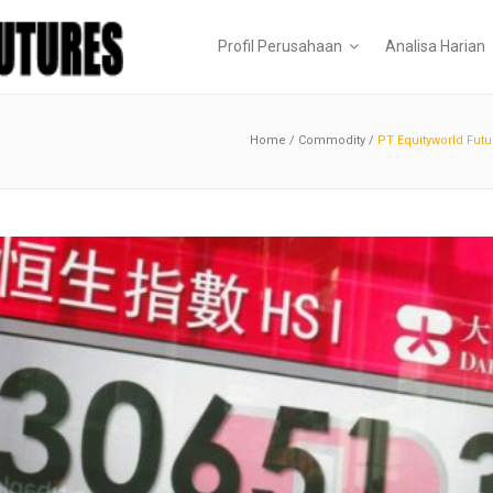
Profil Perusahaan
Analisa Harian
Home
/
Commodity
/
PT Equityworld Fut