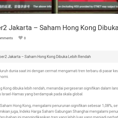
er2 Jakarta – Saham Hong Kong Dibuk
omments
0
yber2 Jakarta – Saham Hong Kong Dibuka Lebih Rendah
uruh dunia saat ini dengan cermat mengamati tren terbaru di pasar 
onomi.
 Kong dibuka lebih rendah, menandai pergeseran signifikan dalam la
s Israel-Hamas yang berdampak pada skala global.
a Saham Hong Kong, mengalami penurunan signifikan sebesar 1,08%, se
mikian juga, Indeks Harga Saham Gabungan Shanghai mengalami penur
bahan ini mengindikasikan tren yang lebih luas yang menjadi perhatia