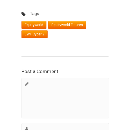
Tags:
Equityworld
Equityworld Futures
EWF Cyber 2
Post a Comment