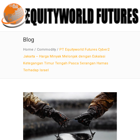
Blog
Home
/
Commodity
/
PT Equityworld Futures Cyber2
Jakarta – Harga Minyak Melonjak dengan Eskalasi
Ketegangan Timur Tengah Pasca Serangan Hamas
Terhadap Israel