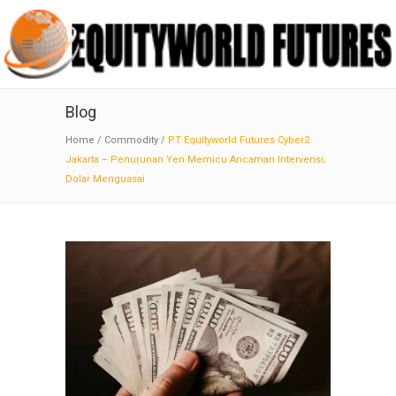
Blog
Home
/
Commodity
/
PT Equityworld Futures Cyber2
Jakarta – Penurunan Yen Memicu Ancaman Intervensi;
Dolar Menguasai