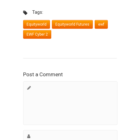
Tags:
Equityworld
Equityworld Futures
ewf
EWF Cyber 2
Post a Comment