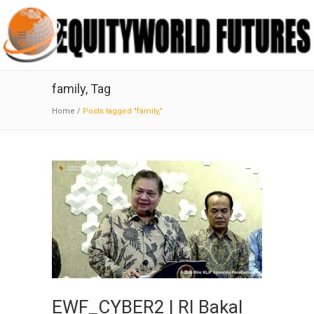
family, Tag
Home
/
Posts tagged "family,"
EWF_CYBER2 | RI Bakal