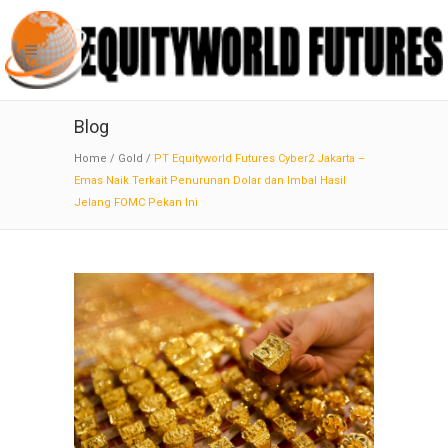
Blog
Home
/
Gold
/
PT Equityworld Futures Cyber2 Jakarta –
Emas Naik Terkait Penurunan Dolar dan Imbal Hasil
Jelang FOMC Pekan Ini