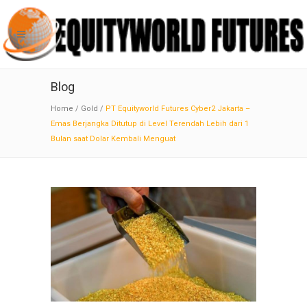
Blog
Home
/
Gold
/
PT Equityworld Futures Cyber2 Jakarta –
Emas Berjangka Ditutup di Level Terendah Lebih dari 1
Bulan saat Dolar Kembali Menguat