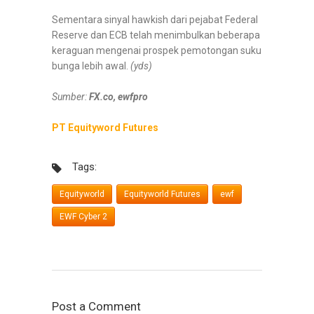
Sementara sinyal hawkish dari pejabat Federal
Reserve dan ECB telah menimbulkan beberapa
keraguan mengenai prospek pemotongan suku
bunga lebih awal.
(yds)
Sumber:
FX.co, ewfpro
PT Equityword Futures
Tags:
Equityworld
Equityworld Futures
ewf
EWF Cyber 2
Post a Comment